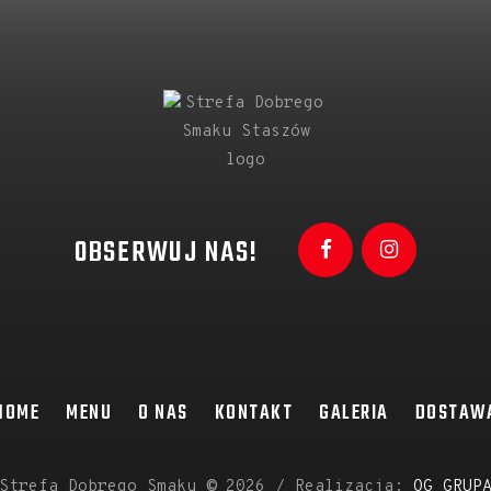
OBSERWUJ NAS!
HOME
MENU
O NAS
KONTAKT
GALERIA
DOSTAW
Strefa Dobrego Smaku
©
2026 / Realizacja:
OG GRUP