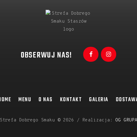
OBSERWUJ NAS!
HOME
MENU
O NAS
KONTAKT
GALERIA
DOSTAW
Strefa Dobrego Smaku
©
2026 / Realizacja:
OG GRUP