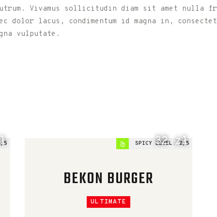
rutrum. Vivamus sollicitudin diam sit amet nulla f
ec dolor lacus, condimentum id magna in, consectet
gna vulputate.
ł
32 zł
4
SPICY LEVEL:
2
BEKON BURGER
ULTIMATE