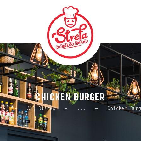
HOME
MENU
O NAS
KONTAKT
GALERIA
DOSTAWA
CHICKEN BURGER
me
All Dishes
...
Chicken Bur