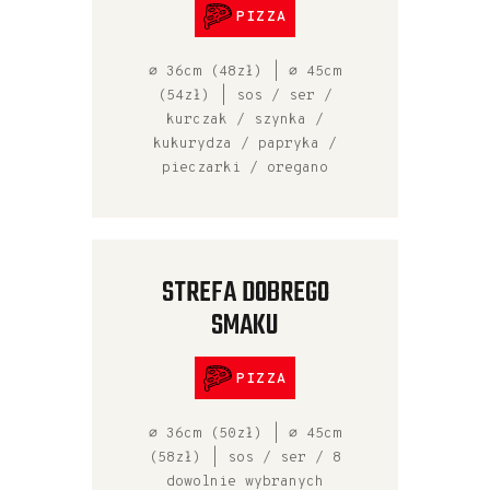
PIZZA
⌀ 36cm (48zł) | ⌀ 45cm
(54zł) | sos / ser /
kurczak / szynka /
kukurydza / papryka /
pieczarki / oregano
STREFA DOBREGO
SMAKU
PIZZA
⌀ 36cm (50zł) | ⌀ 45cm
(58zł) | sos / ser / 8
dowolnie wybranych