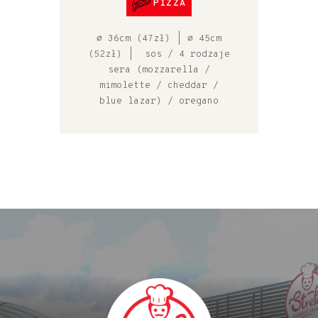
PIZZA
⌀ 36cm (47zł) | ⌀ 45cm
(52zł) | sos / 4 rodzaje
sera (mozzarella /
mimolette / cheddar /
blue lazar) / oregano