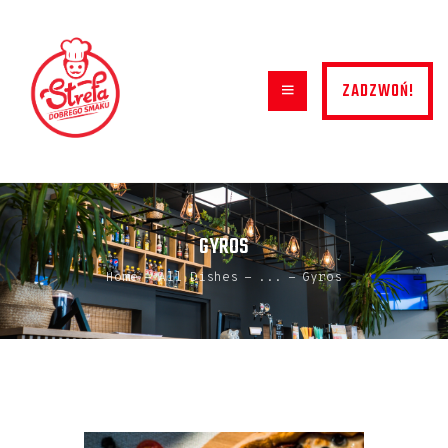
ZADZWOŃ!
HOME
MENU
O NAS
KONTAKT
GYROS
GALERIA
Home
All Dishes
...
Gyros
DOSTAWA