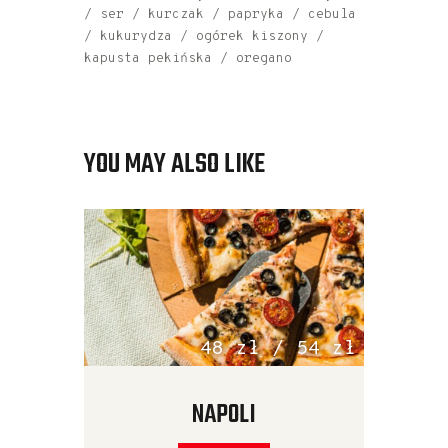
/ ser / kurczak / papryka / cebula
/ kukurydza / ogórek kiszony /
kapusta pekińska / oregano
YOU MAY ALSO LIKE
48 zł / 54 zł
NAPOLI