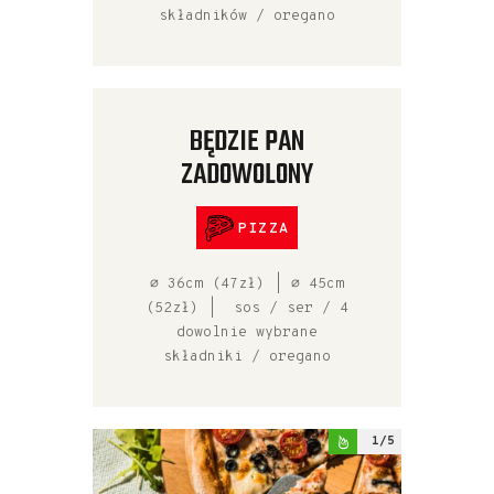
składników / oregano
BĘDZIE PAN
ZADOWOLONY
PIZZA
⌀ 36cm (47zł) | ⌀ 45cm
(52zł) | sos / ser / 4
dowolnie wybrane
składniki / oregano
1