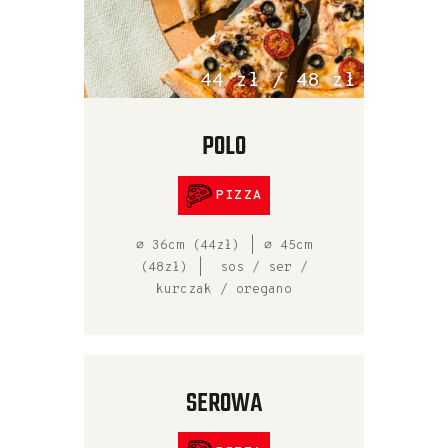
44 zł / 48 zł
POLO
PIZZA
⌀ 36cm (44zł) | ⌀ 45cm
(48zł) | sos / ser /
kurczak / oregano
SEROWA