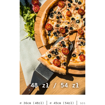
48 zł / 54 zł
⌀ 36cm (48zł) | ⌀ 45cm (54zł) |
sos