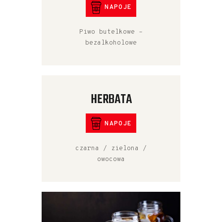
NAPOJE
Piwo butelkowe –
bezalkoholowe
HERBATA
NAPOJE
czarna / zielona /
owocowa