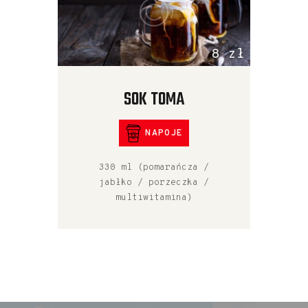
8 zł
SOK TOMA
NAPOJE
330 ml (pomarańcza /
jabłko / porzeczka /
multiwitamina)