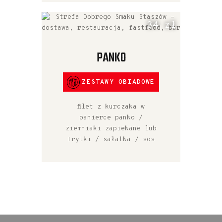
34 zł
PANKO
ZESTAWY OBIADOWE
filet z kurczaka w
panierce panko /
ziemniaki zapiekane lub
frytki / sałatka / sos