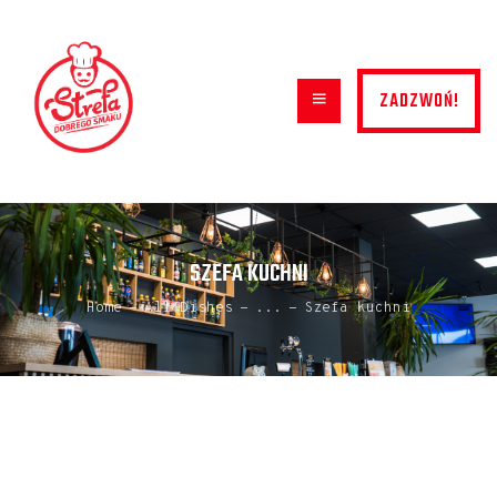
ZADZWOŃ!
HOME
MENU
SZEFA KUCHNI
O NAS
Home
All Dishes
...
Szefa kuchni
KONTAKT
GALERIA
DOSTAWA