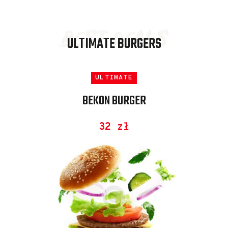
best deals
ULTIMATE BURGERS
TE
ULTIMATE
U
URGER
BEKON BURGER
SPICY C
ł
32 zł