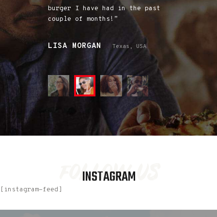
ducts was
burger I have had in the past
party very m
couple of months!”
regular clie
LISA MORGAN
JESSICA P
alifornia,
Texas, USA
Virginia, USA
follow us
INSTAGRAM
[instagram-feed]