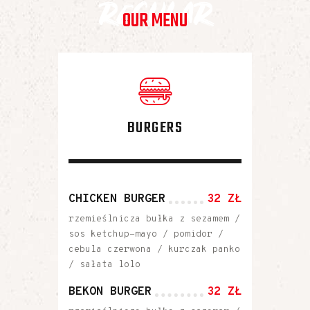
regular
OUR MENU
BURGERS
CHICKEN BURGER
32 ZŁ
rzemieślnicza bułka z sezamem /
sos ketchup-mayo / pomidor /
cebula czerwona / kurczak panko
/ sałata lolo
BEKON BURGER
32 ZŁ