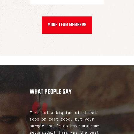
MORE TEAM MEMBERS
WHAT PEOPLE SAY
 of all types
I am not a big fan of street
Oh wow! I di
nts, joints
food or fast food, but your
type of serv
 truck is
burger and fries have made me
food company
The quality
reconsider! This was the best
awesome, and