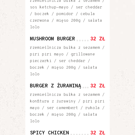
rzemieślnicza bułka z sezamem /
sos ketchup-mayo / ser cheddar
/ boczek / pomidor / cebula
czerwona / mięso 200g / sałata
lolo
MUSHROOM BURGER
32 ZŁ
rzemieślnicza bułka z sezamem /
piri piri mayo / grillowane
pieczarki / ser cheddar /
boczek / mięso 200g / sałata
lolo
BURGER Z ŻURAWINĄ
32 ZŁ
rzemieślnicza bułka z sezamem /
konfitura z żurawiny / piri piri
mayo / ser camembert / rukola /
boczek / mięso 200g / sałata
lolo
SPICY CHICKEN
32 ZŁ