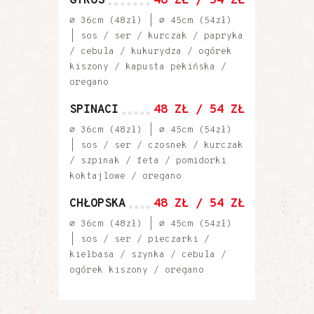
GYROS
48 ZŁ / 54 ZŁ
⌀ 36cm (48zł) | ⌀ 45cm (54zł)
| sos / ser / kurczak / papryka
/ cebula / kukurydza / ogórek
kiszony / kapusta pekińska /
oregano
SPINACI
48 ZŁ / 54 ZŁ
⌀ 36cm (48zł) | ⌀ 45cm (54zł)
| sos / ser / czosnek / kurczak
/ szpinak / feta / pomidorki
koktajlowe / oregano
CHŁOPSKA
48 ZŁ / 54 ZŁ
⌀ 36cm (48zł) | ⌀ 45cm (54zł)
| sos / ser / pieczarki /
kiełbasa / szynka / cebula /
ogórek kiszony / oregano