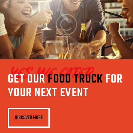
yes we cater
GET OUR
FOOD TRUCK
FOR
YOUR NEXT EVENT
DISCOVER MORE