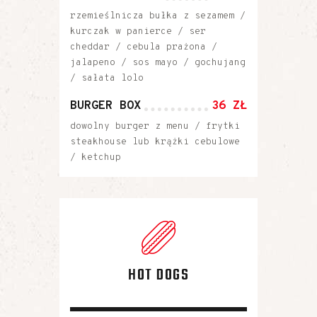
rzemieślnicza bułka z sezamem /
kurczak w panierce / ser
cheddar / cebula prażona /
jalapeno / sos mayo / gochujang
/ sałata lolo
BURGER BOX
36 ZŁ
dowolny burger z menu / frytki
steakhouse lub krążki cebulowe
/ ketchup
HOT DOGS